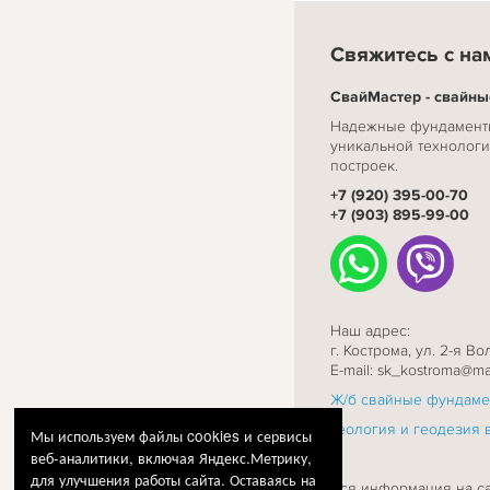
Свяжитесь с на
СвайМастер - свайн
Надежные фундаменты
уникальной технологи
построек.
+7 (920) 395-00-70
+7 (903) 895-99-00
Наш адрес:
г. Кострома, ул. 2-я В
E-mail: sk_kostroma@mai
Ж/б свайные фундаме
Геология и геодезия 
Мы используем файлы
cookies
и сервисы
веб-аналитики, включая Яндекс.Метрику,
для улучшения работы сайта. Оставаясь на
Вся информация на са