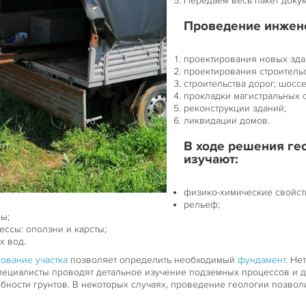
Передаем весь пакет докум
Проведение инжене
проектирования новых зда
проектирования строительс
строительства дорог, шоссе
прокладки магистральных с
реконструкции зданий;
ликвидации домов.
В ходе решения ге
изучают:
физико-химические свойств
рельеф;
ы;
ессы: оползни и карсты;
х вод.
ование участка
позволяет определить необходимый
фундамент
. Не
пециалисты проводят детальное изучение подземных процессов и
бности грунтов. В некоторых случаях, проведение геологии позвол