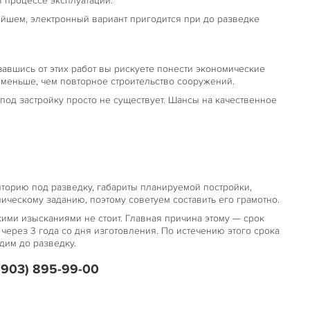
 процессе эксплуатации.
йшем, электронный вариант пригодится при до разведке
авшись от этих работ вы рискуете понести экономические
о меньше, чем повторное строительство сооружений.
од застройку просто не существует. Шансы на качественное
торию под разведку, габариты планируемой постройки,
ническому заданию, поэтому советуем составить его грамотно.
ими изысканиями не стоит. Главная причина этому — срок
через 3 года со дня изготовления. По истечению этого срока
дим до разведку.
(903) 895-99-00