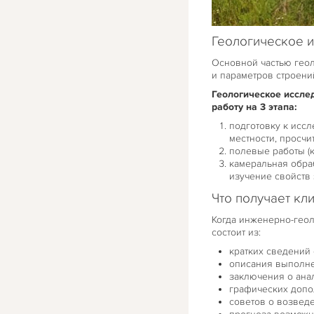
Геологическое и
Основной частью геол
и параметров строени
Геологическое иссле
работу на 3 этапа:
подготовку к исс
местности, просчи
полевые работы (к
камеральная обра
изучение свойств 
Что получает кл
Когда инженерно-гео
состоит из:
кратких сведений 
описания выполне
заключения о ана
графических допол
советов о возведе