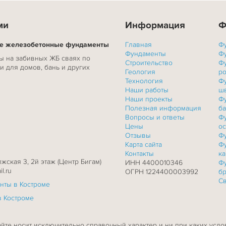
ми
Информация
Ф
ые железобетонные фундаменты
Главная
Ф
Фундаменты
Ф
 на забивных ЖБ сваях по
Строительство
Ф
и для домов, бань и других
Геология
р
Технология
Ф
Наши работы
ш
Наши проекты
Ф
Полезная информация
б
Вопросы и ответы
Ф
Цены
о
Отзывы
Ф
Карта сайта
Ф
Контакты
ка
олжская 3, 2й этаж (Центр Бигам)
ИНН 4400010346
Ф
l.ru
ОГРН 1224400003992
б
С
нты в Костроме
в Костроме
йте носит исключительно справочный характер и ни при каких усл