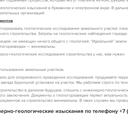
ых подземных процессов, которые могут повлиять на конструкцию в
еологических изысканий в бумажном и электронном виде. В дальне
роительных организаций.
иентов
норировать геологические исследования земельного участка: отказ
нного строительства. Затраты на геологические наблюдения горазд
юдей, не имеющих ничего общего с геологией. “Идеальной” земли п
ологоразведки — минимальны.
ерно-геологические исследования строительства у нас, вам нужен:
 пользования земельным участком.
тали для оперативного проведения исследований: продумайте терри
заезда бурильной установки на участок. Мы работаем строго по тех
троительство в далеком будущем, спешить с инженерно-геологическ
ого заключения. Документы о геологоразведке теряют актуальность 
окументов на строительство минимальны. В таких случаях мы прово
ерно-геологические изыскания по телефону +7 