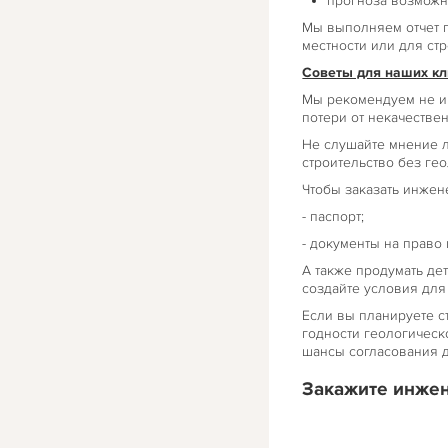
прогноза возможн
Мы выполняем отчет г
местности или для ст
Советы для наших кл
Мы рекомендуем не иг
потери от некачестве
Не слушайте мнение л
строительство без ге
Чтобы заказать инжен
- паспорт;
- документы на право
А также продумать де
создайте условия для 
Если вы планируете с
годности геологическ
шансы согласования д
Закажите инжен