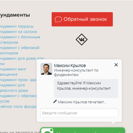
ундаменты
Обратный звонок
ундамент террасы
ундамент на склоне
ундамент с бетонным
остверком
ундамент с обвязкой
веллером
ундамент для дома или
ани
Максим Крылов
ундамент мачт
Инженер-консультант по
фундаментам
свещения
ундамент пром. зданий
Здравствуйте! Я Максим
ундамент для
Крылов, инженер-консультант
ркасного дома
ундамент c обвязкой
русом
Максим Крылов
печатает...
вайное поле фундамента
овиях не является публичной офертой, определяемой