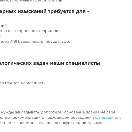
ентов, получаем остаток оплаты.
рных изысканий требуется для -
ний;
тва на застроенной территории;
;
етей ЛЭП, газо- нефтепровода и др;
ологических задач наши специалисты
а грунтов на местности;
т нужды закладывать “добротное” основание здания на свое
 делают рекомендации о подходящем возведении
фундамента
с
ит вам сэкономить средства на покупку строительных