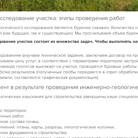
сследование участка: этапы проведения работ
огического исследования является бурение скважин. Количество 
й (как будущих, так и существующих). Мы просчитываем объем буре
дование участка состоит из множества задач. Чтобы выполнять н
ледованиям (изучаем техническое задание, заключаем договор на 
тываем цену услуг, в соответствии с параметрами территории застр
оманда геологов выезжает на участок, проводятся буровые работы 
ботка результатов (полученные пробы передаются в отдел обработ
земли, составляется графическая документация).
иент в результате проведения инженерно-геологи
логические изыскания для строительства завершены,наши специали
о территории;
нных работ;
лизе состава почвы;
нений: планы, карты, разрезы, литологические колонки;
нии фундамента и строительства;