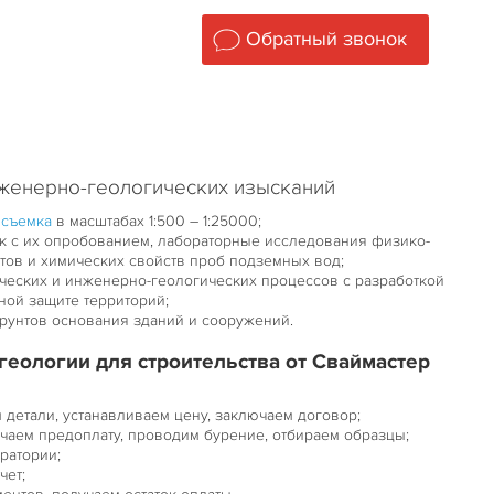
Обратный звонок
нженерно-геологических изысканий
 съемка
в масштабах 1:500 – 1:25000;
к с их опробованием, лабораторные исследования физико-
тов и химических свойств проб подземных вод;
ческих и инженерно-геологических процессов с разработкой
ой защите территорий;
рунтов основания зданий и сооружений.
геологии для строительства от Сваймастер
 детали, устанавливаем цену, заключаем договор;
чаем предоплату, проводим бурение, отбираем образцы;
ратории;
чет;