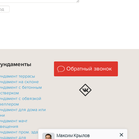
ундаменты
Обратный звонок
ундамент террасы
ундамент на склоне
ундамент с бетонным
остверком
ундамент с обвязкой
веллером
ундамент для дома или
ани
ундамент мачт
свещения
ундамент пром. зданий
Максим Крылов
ундамент для