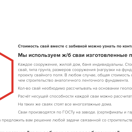
 895-99-00
 395-00-70
Стоимость свай вместе с забивкой можно узнать по кон
Мы используем ж/б сваи изготовленные п
Каждое сооружение, жилой дом, баня индивидуальны. Сто
свай, типа грунта, размеров сооружения (нагрузки на фун
проекту свайного поля. В любом случае, общая стоимость 
чем строительство аналогичного ленточного фундамента.
Кол-во свай необходимо рассчитывать на основании геоло
Расчёт несущей способности каждой сваи можно рассчитать
На таких же сваях стоят все многоэтажные дома.
Сваи производятся по ГОСТу на заводе. (сертификаты и га
 предложить вам решение любой задачи связанной со строительств