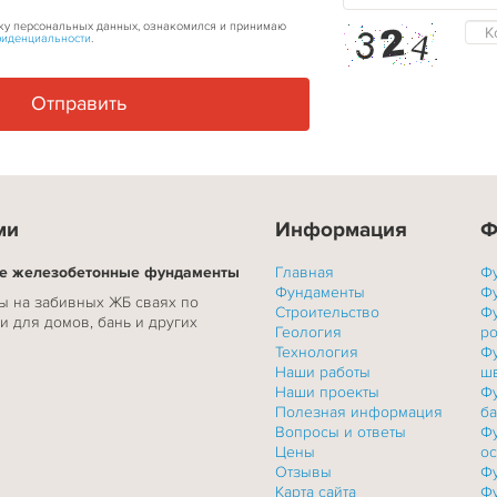
тку персональных данных, ознакомился и принимаю
фиденциальности
.
ми
Информация
Ф
ые железобетонные фундаменты
Главная
Ф
Фундаменты
Ф
 на забивных ЖБ сваях по
Строительство
Ф
и для домов, бань и других
Геология
р
Технология
Ф
Наши работы
ш
Наши проекты
Ф
Полезная информация
б
Вопросы и ответы
Ф
Цены
о
Отзывы
Ф
Карта сайта
Ф