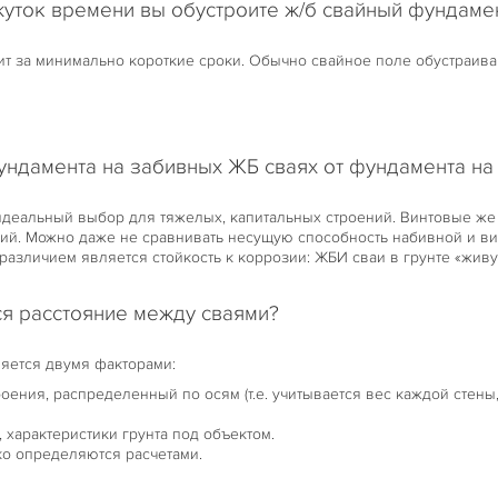
уток времени вы обустроите ж/б свайный фундаме
ит за минимально короткие сроки. Обычно свайное поле обустраивают
ундамента на забивных ЖБ сваях от фундамента на
деальный выбор для тяжелых, капитальных строений. Винтовые же 
ий. Можно даже не сравнивать несущую способность набивной и вин
азличием является стойкость к коррозии: ЖБИ сваи в грунте «живу
я расстояние между сваями?
яется двумя факторами:
роения, распределенный по осям (т.е. учитывается вес каждой стены
, характеристики грунта под объектом.
ко определяются расчетами.