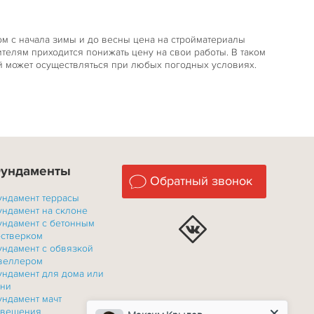
ом с начала зимы и до весны цена на стройматериалы
ителям приходится понижать цену на свои работы. В таком
вай может осуществляться при любых погодных условиях.
ундаменты
Обратный звонок
ундамент террасы
ундамент на склоне
ундамент с бетонным
остверком
ундамент с обвязкой
веллером
ундамент для дома или
ани
ундамент мачт
свещения