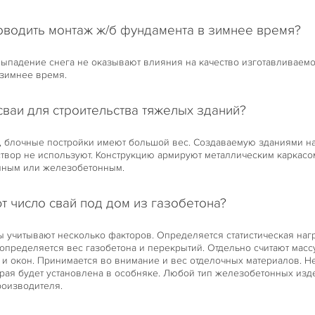
оводить монтаж ж/б фундамента в зимнее время?
ыпадение снега не оказывают влияния на качество изготавливаемо
 зимнее время.
сваи для строительства тяжелых зданий?
, блочные постройки имеют большой вес. Создаваемую зданиями на
твор не используют. Конструкцию армируют металлическим каркасо
нным или железобетонным.
т число свай под дом из газобетона?
ы учитывают несколько факторов. Определяется статистическая наг
 определяется вес газобетона и перекрытий. Отдельно считают мас
 и окон. Принимается во внимание и вес отделочных материалов. Н
орая будет установлена в особняке. Любой тип железобетонных из
роизводителя.