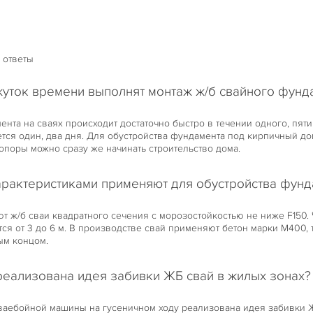
 895-99-00
 395-00-70
 ответы
уток времени выполнят монтаж ж/б свайного фунд
нта на сваях происходит достаточно быстро в течении одного, пяти 
тся один, два дня. Для обустройства фундамента под кирпичный дом
 опоры можно сразу же начинать строительство дома.
арактеристиками применяют для обустройства фунд
т ж/б сваи квадратного сечения с морозостойкостью не ниже F150
тся от 3 до 6 м. В производстве свай применяют бетон марки М400, 
ым концом.
еализована идея забивки ЖБ свай в жилых зонах?
сваебойной машины на гусеничном ходу реализована идея забивки 