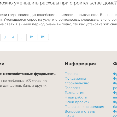
можно уменьшить расходы при строительстве дома?
мени года происходит колебание стоимости строительства. В основн
я. Уменьшается спрос на услуги строительства, следовательно, стро
 на сваях в зимний период очень выгодно, так как установка ж/б с
3
4
...
ми
Информация
Ф
ые железобетонные фундаменты
Главная
Ф
Фундаменты
Ф
 на забивных ЖБ сваях по
Строительство
Ф
и для домов, бань и других
Геология
р
Технология
Ф
Наши работы
ш
Наши проекты
Ф
Полезная информация
б
Вопросы и ответы
Ф
Цены
о