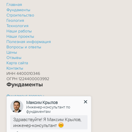
Главная
Фундаменты
Строительство
Геология
Технология
Наши работы
Наши проекты
Полезная информация
Вопросы и ответы
Цены
Отзывы
Карта сайта
Контакты
ИНН 4400010346
ОГРН 1224400003992
Фундаменты
Фундамент террасы
Фундамент на склоне
Максим Крылов
Фундамент с бетонным ростверком
Инженер-консультант по
фундаментам
Фундамент с обвязкой швеллером
Фундамент для дома или бани
Здравствуйте! Я Максим Крылов,
Фундамент мачт освещения
инженер-консультант
Фундамент пром. зданий