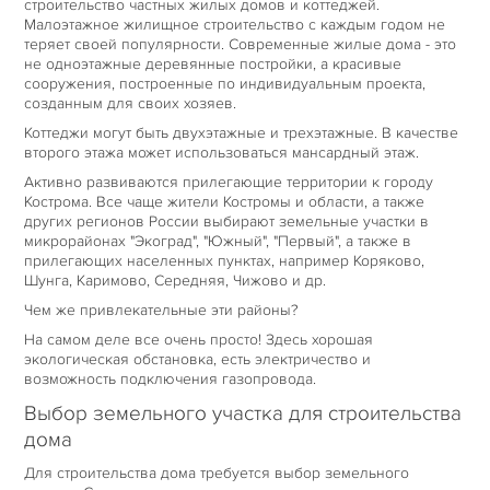
строительство частных жилых домов и коттеджей.
Малоэтажное жилищное строительство с каждым годом не
НАШИ ПРОЕКТЫ
теряет своей популярности. Современные жилые дома - это
не одноэтажные деревянные постройки, а красивые
сооружения, построенные по индивидуальным проекта,
ЦЕНЫ
созданным для своих хозяев.
Коттеджи могут быть двухэтажные и трехэтажные. В качестве
ОТЗЫВЫ
второго этажа может использоваться мансардный этаж.
Активно развиваются прилегающие территории к городу
КОНТАКТЫ
Кострома. Все чаще жители Костромы и области, а также
других регионов России выбирают земельные участки в
микрорайонах "Экоград", "Южный", "Первый", а также в
прилегающих населенных пунктах, например Коряково,
Шунга, Каримово, Середняя, Чижово и др.
Чем же привлекательные эти районы?
На самом деле все очень просто! Здесь хорошая
экологическая обстановка, есть электричество и
возможность подключения газопровода.
Выбор земельного участка для строительства
дома
Для строительства дома требуется выбор земельного