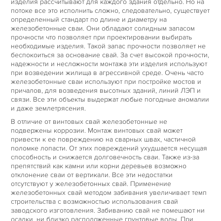
изделия рассчитывают для каждого здания отдельно. Но на
потоке все это исполнить сложно, следовательно, существует
определенный стандарт по длине и диаметру на
железобетонные сваи. Они обладают солидным запасом
прочности что позволяет при проектировании выбирать
необходимые изделия. Такой запас прочности позволяет не
беспокоиться за основание свай. За счет высокой прочности,
надежности и несложности монтажа эти изделия используют
при возведении жилища в агрессивной среде. Очень часто
железобетонные сваи используют при постройке мостов и
причалов, для возведения высотных зданий, линий ЛЭП и
связи. Все эти объекты выдержат любые погодные аномалии
и даже землетрясения.
В отличие от винтовых свай железобетонные не
подвержены коррозии. Монтаж винтовых свай может
привести к ее повреждению на сварных швах, частичной
поломке лопасти. От этих повреждений ухудшается несущая
способность и снижается долговечность сваи. Также из-за
препятствий как камни или корни деревьев возможно
отклонение сваи от вертикали. Все эти недостатки
отсутствуют у железобетонных свай. Применение
железобетонных свай методом забивания увеличивает темп
строительства с возможностью использования свай
заводского изготовления. Забиванию свай не помешают ни
осадки, ни близко расположенные грунтовые воды. При