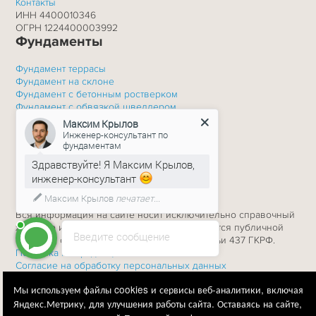
Контакты
ИНН 4400010346
ОГРН 1224400003992
Фундаменты
Фундамент террасы
Фундамент на склоне
Фундамент с бетонным ростверком
Фундамент с обвязкой швеллером
Фундамент для дома или бани
Максим Крылов
Фундамент мачт освещения
Инженер-консультант по
Фундамент пром. зданий
фундаментам
Фундамент для каркасного дома
Здравствуйте! Я Максим Крылов,
Фундамент c обвязкой брусом
инженер-консультант
Свайное поле фундамента
Максим Крылов
печатает...
Вся информация на сайте носит исключительно справочный
характер и ни при каких условиях не является публичной
Введите сообщение
офертой, определяемой положениями Статьи 437 ГКРФ.
Политика конфиденциальности
Согласие на обработку персональных данных
Мы используем файлы
cookies
и сервисы веб-аналитики, включая
Яндекс.Метрику, для улучшения работы сайта. Оставаясь на сайте,