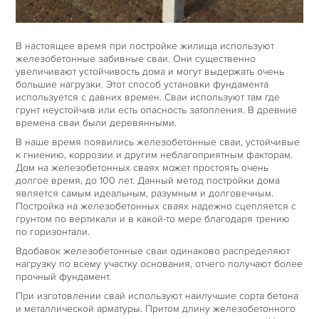
НАШИ ПРОЕКТЫ
В настоящее время при постройке жилища используют
ЦЕНЫ
железобетонные забивные сваи. Они существенно
увеличивают устойчивость дома и могут выдержать очень
большие нагрузки. Этот способ установки фундамента
ОТЗЫВЫ
используется с давних времен. Сваи используют там где
грунт неустойчив или есть опасность затопления. В древние
времена сваи были деревянными.
КОНТАКТЫ
В наше время появились железобетонные сваи, устойчивые
к гниению, коррозии и другим неблагоприятным факторам.
Дом на железобетонных сваях может простоять очень
долгое время, до 100 лет. Данный метод постройки дома
является самым идеальным, разумным и долговечным.
Постройка на железобетонных сваях надежно сцепляется с
грунтом по вертикали и в какой-то мере благодаря трению
по горизонтали.
Вдобавок железобетонные сваи одинаково распределяют
нагрузку по всему участку основания, отчего получают более
прочный фундамент.
При изготовлении свай используют наилучшие сорта бетона
и металлической арматуры. Притом длину железобетонного