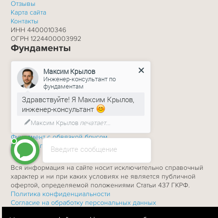
Отзывы
Карта сайта
Контакты
ИНН 4400010346
ОГРН 1224400003992
Фундаменты
Фундамент террасы
Максим Крылов
Фундамент на склоне
Инженер-консультант по
Фундамент с бетонным ростверком
фундаментам
Фундамент с обвязкой швеллером
Здравствуйте! Я Максим Крылов,
Фундамент для дома или бани
инженер-консультант
Фундамент мачт освещения
Фундамент пром. зданий
Максим Крылов
печатает...
Фундамент для каркасного дома
Фундамент c обвязкой брусом
Свайное поле фундамента
Введите сообщение
Вся информация на сайте носит исключительно справочный
характер и ни при каких условиях не является публичной
офертой, определяемой положениями Статьи 437 ГКРФ.
Политика конфиденциальности
Согласие на обработку персональных данных